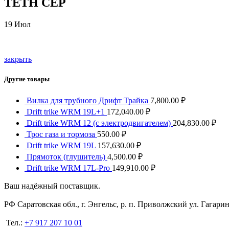
ТЕТН СЕР
19
Июл
закрыть
Другие товары
Вилка для трубного Дрифт Трайка
7,800.00
₽
Drift trike WRM 19L+1
172,040.00
₽
Drift trike WRM 12 (с электродвигателем)
204,830.00
₽
Трос газа и тормоза
550.00
₽
Drift trike WRM 19L
157,630.00
₽
Прямоток (глушитель)
4,500.00
₽
Drift trike WRM 17L-Pro
149,910.00
₽
Ваш надёжный поставщик.
РФ Саратовская обл., г. Энгельс, р. п. Приволжский ул. Гагарин
Тел.:
+7 917 207 10 01