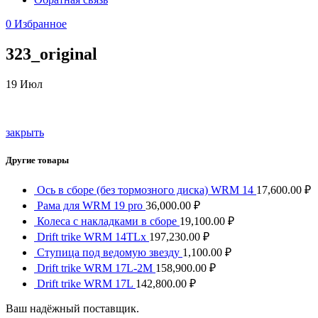
0
Избранное
323_original
19
Июл
закрыть
Другие товары
Ось в сборе (без тормозного диска) WRM 14
17,600.00
₽
Рама для WRM 19 pro
36,000.00
₽
Колеса с накладками в сборе
19,100.00
₽
Drift trike WRM 14TLx
197,230.00
₽
Ступица под ведомую звезду
1,100.00
₽
Drift trike WRM 17L-2M
158,900.00
₽
Drift trike WRM 17L
142,800.00
₽
Ваш надёжный поставщик.