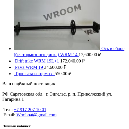
Ось в сборе
(без тормозного диска) WRM 14
17,600.00
₽
Drift trike WRM 19L+1
172,040.00
₽
Рама WRM 19
34,600.00
₽
Трос газа и тормоза
550.00
₽
Ваш надёжный поставщик.
РФ Саратовская обл., г. Энгельс, р. п. Приволжский ул.
Гагарина 1
Тел.:
+7 917 207 10 01
Email:
Wrmboat@gmail.com
Личный кабинет