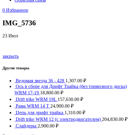
0
Избранное
IMG_5736
23
Июл
закрыть
Другие товары
Ведомая звезда 36 - 428
1,307.00
₽
Ось в сборе для Дрифт Трайка (без тормозного диска)
WRM 17-19
18,800.00
₽
Drift trike WRM 19L
157,630.00
₽
Рама WRM 14 T
24,900.00
₽
Цепь для дрифт трайка
1,310.00
₽
Drift trike WRM 12 (с электродвигателем)
204,830.00
₽
Слайдеры
2,900.00
₽