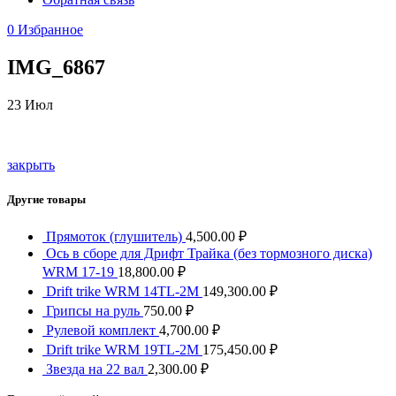
0
Избранное
IMG_6867
23
Июл
закрыть
Другие товары
Прямоток (глушитель)
4,500.00
₽
Ось в сборе для Дрифт Трайка (без тормозного диска)
WRM 17-19
18,800.00
₽
Drift trike WRM 14TL-2M
149,300.00
₽
Грипсы на руль
750.00
₽
Рулевой комплект
4,700.00
₽
Drift trike WRM 19TL-2M
175,450.00
₽
Звезда на 22 вал
2,300.00
₽