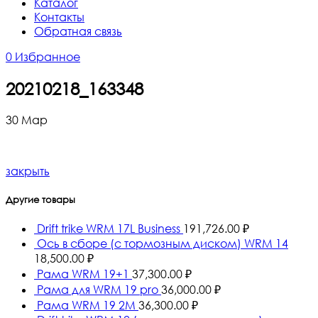
Каталог
Контакты
Обратная связь
0
Избранное
20210218_163348
30
Мар
закрыть
Другие товары
Drift trike WRM 17L Business
191,726.00
₽
Ось в сборе (с тормозным диском) WRM 14
18,500.00
₽
Рама WRM 19+1
37,300.00
₽
Рама для WRM 19 pro
36,000.00
₽
Рама WRM 19 2М
36,300.00
₽