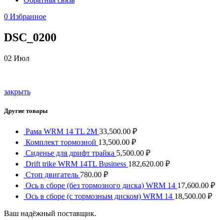
0
Избранное
DSC_0200
02
Июл
закрыть
Другие товары
Рама WRM 14 TL 2M
33,500.00
₽
Комплект тормозной
13,500.00
₽
Сиденье для дрифт трайка
5,500.00
₽
Drift trike WRM 14TL Business
182,620.00
₽
Стоп двигатель
780.00
₽
Ось в сборе (без тормозного диска) WRM 14
17,600.00
₽
Ось в сборе (с тормозным диском) WRM 14
18,500.00
₽
Ваш надёжный поставщик.